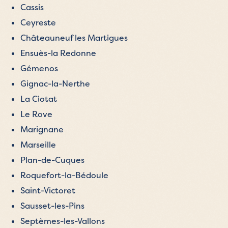
Cassis
Ceyreste
Châteauneuf les Martigues
Ensuès-la Redonne
Gémenos
Gignac-la-Nerthe
La Ciotat
Le Rove
Marignane
Marseille
Plan-de-Cuques
Roquefort-la-Bédoule
Saint-Victoret
Sausset-les-Pins
Septèmes-les-Vallons