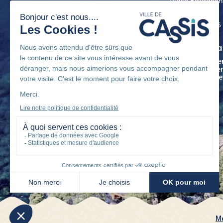
Place Baragnon
13260 Cassis
04 42 18 36 36
Découvrir Cassis
Municipa
Démarches administratives
Projets et
Evénements
Recrutemen
Participer e
Me