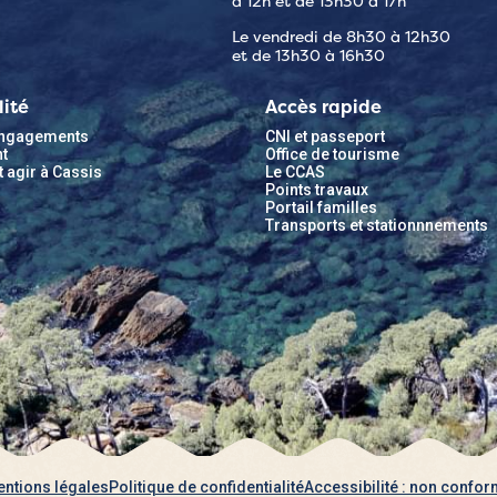
à 12h et de 13h30 à 17h
Le vendredi de 8h30 à 12h30
et de 13h30 à 16h30
lité
Accès rapide
 engagements
CNI et passeport
t
Office de tourisme
t agir à Cassis
Le CCAS
Points travaux
Portail familles
Transports et stationnnements
ntions légales
Politique de confidentialité
Accessibilité : non confo