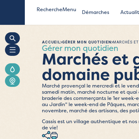
Recherche
Menu
Démarches
Actuali
ACCUEIL
GÉRER MON QUOTIDIEN
MARCHÉS ET
Gérer mon quotidien
Marchés et 
domaine pub
Marché provençal le mercredi et le vend
samedi matin, marché nocturne et quai de
braderie des commerçants le 1er week-en
au Jardin" le week-end de Pâques, march
novembre, marché des artisans, des potie
Cassis est un village authentique et nos 
de vie!