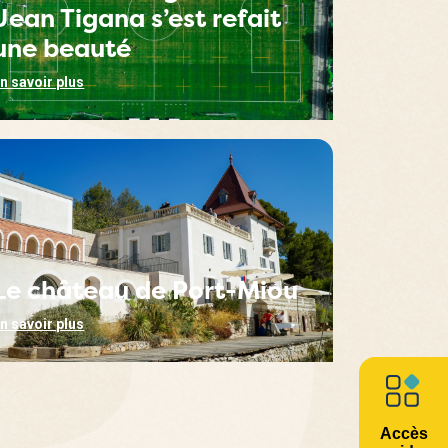
Jean Tigana s’est refait
une beauté
n savoir plus
Le château de Port-Miou
n savoir plus
Accès