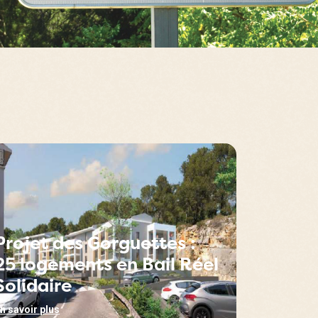
Projet des Gorguettes :
25 logements en Bail Réel
Solidaire
n savoir plus