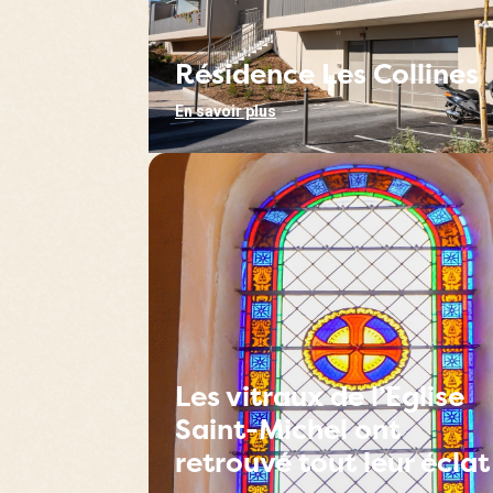
Résidence Les Collines
En savoir plus
Les vitraux de l’Eglise
Saint-Michel ont
retrouvé tout leur éclat