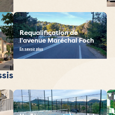
Requalification de
l'avenue Maréchal Foch
En savoir plus
sis