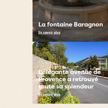
La fontaine Baragnon
En savoir plus
L’élégante avenue de
Provence a retrouvé
toute sa splendeur
En savoir plus