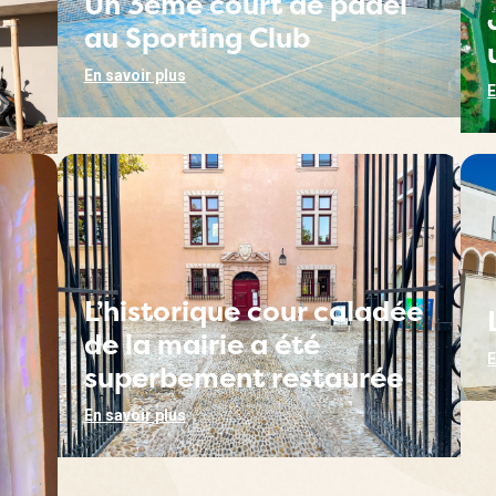
Un 3ème court de padel
au Sporting Club
En savoir plus
E
L’historique cour caladée
de la mairie a été
E
superbement restaurée
En savoir plus