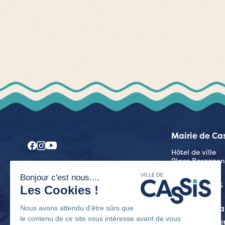
Mairie de Ca
Hôtel de ville
Place Baragnon
13260 Cassis
04 42 18 36 36
Découvrir Cassis
Municipa
Démarches administratives
Projets et
Evénements